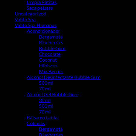
Limpia Patitas
Saca pelusas
Uncategorized
Valito Spa
Valito Spa Humanos
Acondicionador
Bergamota
Blueberries
Bubble Gum
Chocolate
Coconut
Hibiscus
Mix Berries
Alcohol Desinfectante Bubble Gum
500 ml
70 ml
Alcohol Gel Bubble Gum
30 ml
500 ml
70 ml
Bálsamo Labial
Colonias
Bergamota
Blueberries