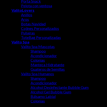
Porta Snack
Pelota con ventosa
ValitoLovers
Anillos
Aros
Botas Navidad
Cojines Personalizados
Pulseras
ToteBag Personalizadas
Valito Spa
Valito Spa Mascotas
Shampoo
Acondicionador
Colonias
Manteca Hidratante
Guateros de Semillas
Valito Spa Humanos
Shampoo
Acondicionador
Alcohol Desinfectante Bubble Gum
Alcohol Gel Bubble Gum
Bálsamo Labial
Colonias