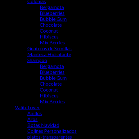
Colonias
Bergamota
Blueberries
Bubble Gum
Chocolate
Coconut
Hibiscus
Mix Berries
Guateros de Semillas
Manteca Hidratante
Shampoo
Bergamota
Blueberries
Bubble Gum
Chocolate
Coconut
Hibiscus
Mix Berries
ValitoLover
Anillos
Aros
Botas Navidad
Cojines Personalizados
platos-transparentes