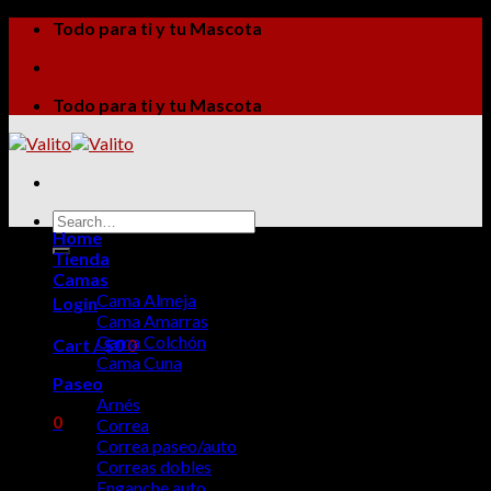
Skip
Todo para ti y tu Mascota
to
content
Todo para ti y tu Mascota
Search
Home
for:
Tienda
Camas
Cama Almeja
Login
Cama Amarras
Cama Colchón
Cart /
$
0
0
Cama Cuna
Paseo
No products in the cart.
Arnés
0
Correa
Correa paseo/auto
Cart
Correas dobles
Enganche auto