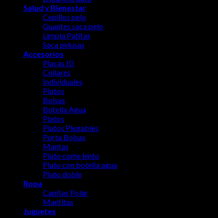
Salud y Bienestar
No products in the cart.
Cepillos pelo
Guantes saca pelo
Limpia Patitas
Saca pelusas
Accesorios
Placas ID
Collares
Individuales
Platos
Bolsas
Botella Agua
Platos
Platos Plegables
Porta Bolsas
Mantas
Plato come lento
Plato con botella agua
Plato doble
Ropa
Capitas Polar
Mantitas
Juguetes