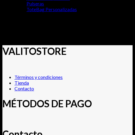
Pulseras
ToteBag Personalizadas
Línea de productos Veganos, libre de sulfatos, siliconas y
parabenos. Sin sal y con Ph Equilibrado para Mascotas.
No products were found matching your selection.
VALITOSTORE
Términos y condiciones
Tienda
Contacto
MÉTODOS DE PAGO
Contacto