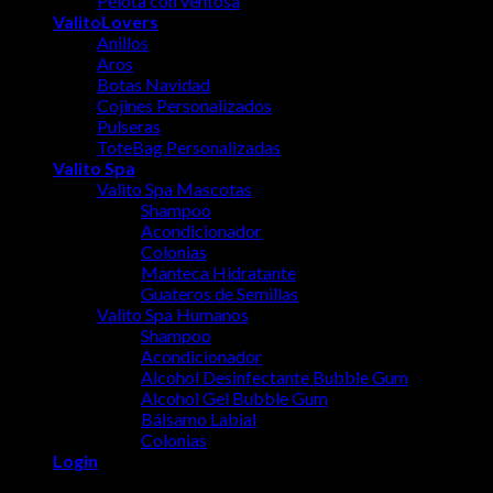
Pelota con ventosa
ValitoLovers
Anillos
Aros
Botas Navidad
Cojines Personalizados
Pulseras
ToteBag Personalizadas
Valito Spa
Valito Spa Mascotas
Shampoo
Acondicionador
Colonias
Manteca Hidratante
Guateros de Semillas
Valito Spa Humanos
Shampoo
Acondicionador
Alcohol Desinfectante Bubble Gum
Alcohol Gel Bubble Gum
Bálsamo Labial
Colonias
Login