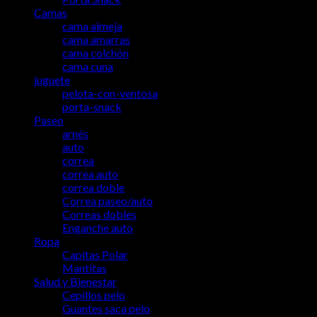
Camas
cama almeja
cama amarras
cama colchón
cama cuna
juguete
pelota-con-ventosa
porta-snack
Paseo
arnés
auto
correa
correa auto
correa doble
Correa paseo/auto
Correas dobles
Enganche auto
Ropa
Capitas Polar
Mantitas
Salud y Bienestar
Cepillos pelo
Guantes saca pelo