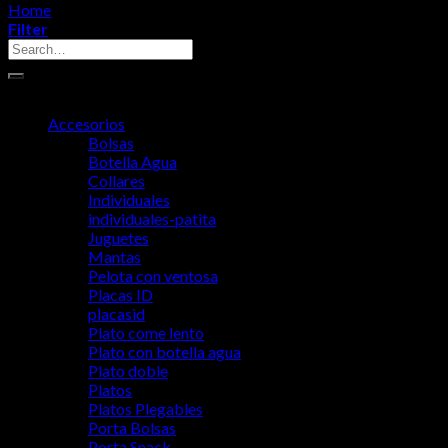
Home
/
Valito Spa
Filter
Search
for:
Categorías del producto
Accesorios
Bolsas
Botella Agua
Collares
Individuales
individuales-patita
Juguetes
Mantas
Pelota con ventosa
Placas ID
placasid
Plato come lento
Plato con botella agua
Plato doble
Platos
Platos Plegables
Porta Bolsas
Porta Snack