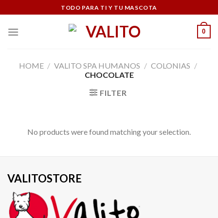
Skip
TODO PARA TI Y TU MASCOTA
to
content
0
HOME
/
VALITO SPA HUMANOS
/
COLONIAS
/
CHOCOLATE
FILTER
No products were found matching your selection.
VALITOSTORE