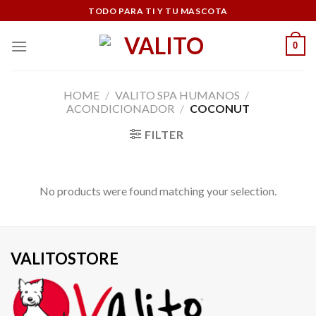
Skip
TODO PARA TI Y TU MASCOTA
to
content
0
HOME
/
VALITO SPA HUMANOS
/
ACONDICIONADOR
/
COCONUT
FILTER
No products were found matching your selection.
VALITOSTORE