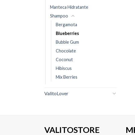
Manteca Hidratante
Shampoo
Bergamota
Blueberries
Bubble Gum
Chocolate
Coconut
Hibiscus
Mix Berries
ValitoLover
VALITOSTORE
M