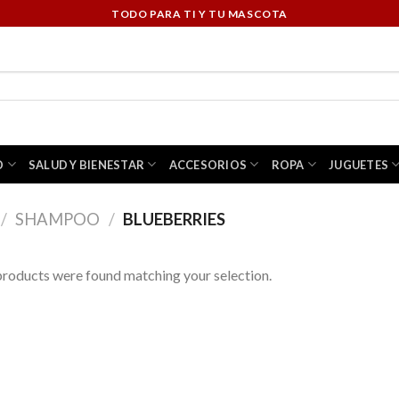
TODO PARA TI Y TU MASCOTA
O
SALUD Y BIENESTAR
ACCESORIOS
ROPA
JUGUETES
/
SHAMPOO
/
BLUEBERRIES
roducts were found matching your selection.