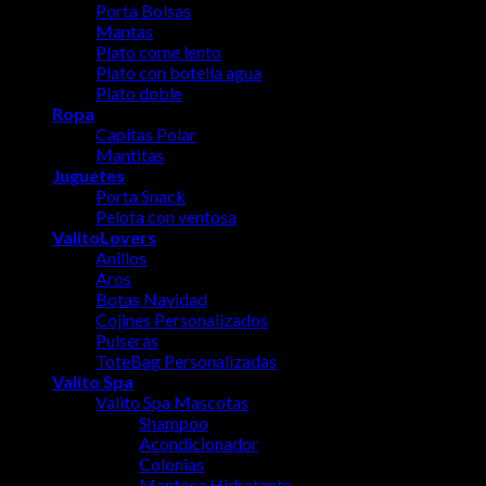
Porta Bolsas
Mantas
Plato come lento
Plato con botella agua
Plato doble
Ropa
Capitas Polar
Mantitas
Juguetes
Porta Snack
Pelota con ventosa
ValitoLovers
Anillos
Aros
Botas Navidad
Cojines Personalizados
Pulseras
ToteBag Personalizadas
Valito Spa
Valito Spa Mascotas
Shampoo
Acondicionador
Colonias
Manteca Hidratante