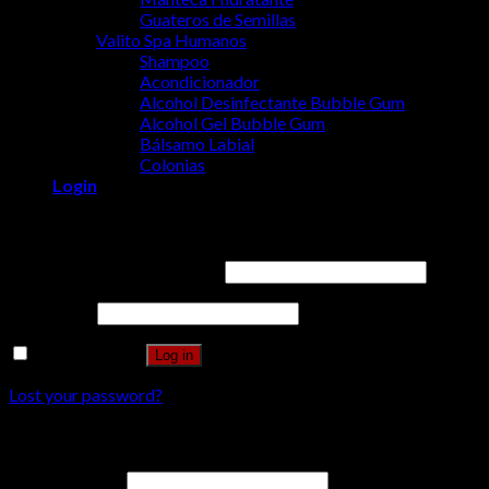
Guateros de Semillas
Valito Spa Humanos
Shampoo
Acondicionador
Alcohol Desinfectante Bubble Gum
Alcohol Gel Bubble Gum
Bálsamo Labial
Colonias
Login
Login
Username or email address
*
Password
*
Remember me
Log in
Lost your password?
Register
Email address
*