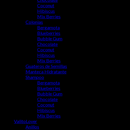
Coconut
Hibiscus
Mix Berries
Colonias
Bergamota
Blueberries
Bubble Gum
Chocolate
Coconut
Hibiscus
Mix Berries
Guateros de Semillas
Manteca Hidratante
Shampoo
Bergamota
Blueberries
Bubble Gum
Chocolate
Coconut
Hibiscus
Mix Berries
ValitoLover
Anillos