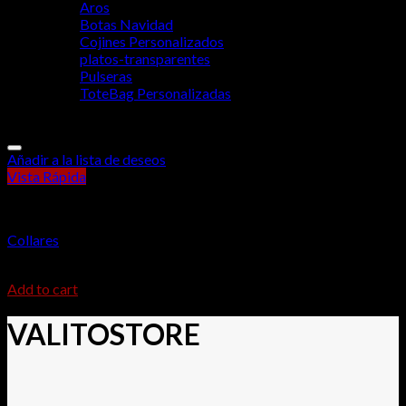
Aros
Botas Navidad
Cojines Personalizados
platos-transparentes
Pulseras
ToteBag Personalizadas
Añadir a la lista de deseos
Vista Rápida
Accesorios
Collares
$
6.000
Add to cart
VALITOSTORE