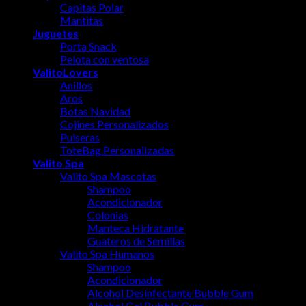
Capitas Polar
Mantitas
Juguetes
Porta Snack
Pelota con ventosa
ValitoLovers
Anillos
Aros
Botas Navidad
Cojines Personalizados
Pulseras
ToteBag Personalizadas
Valito Spa
Valito Spa Mascotas
Shampoo
Acondicionador
Colonias
Manteca Hidratante
Guateros de Semillas
Valito Spa Humanos
Shampoo
Acondicionador
Alcohol Desinfectante Bubble Gum
Alcohol Gel Bubble Gum