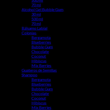
500 ml
70 ml
Alcohol Gel Bubble Gum
30 ml
500 ml
70 ml
Bálsamo Labial
Colonias
Bergamota
Blueberries
Bubble Gum
Chocolate
Coconut
Hibiscus
Mix Berries
Guateros de Semillas
Shampoo
Bergamota
Blueberries
Bubble Gum
Chocolate
Coconut
Hibiscus
Mix Berries