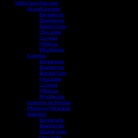
Valito Spa Mascotas
Acondicionador
Bergamota
Blueberries
Bubble Gum
Chocolate
Coconut
Hibiscus
Mix Berries
Colonias
Bergamota
Blueberries
Bubble Gum
Chocolate
Coconut
Hibiscus
Mix Berries
Guateros de Semillas
Manteca Hidratante
Shampoo
Bergamota
Blueberries
Bubble Gum
Chocolate