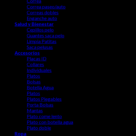
Correa
No products in the cart.
Correa paseo/auto
Correas dobles
Enganche auto
Salud y Bienestar
Cepillos pelo
Guantes saca pelo
Limpia Patitas
Saca pelusas
Accesorios
Placas ID
Collares
Individuales
Platos
Bolsas
Botella Agua
Platos
Platos Plegables
Porta Bolsas
Mantas
Plato come lento
Plato con botella agua
Plato doble
Ropa