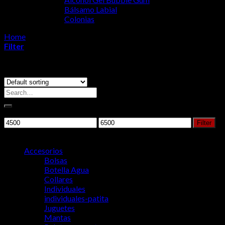
Bálsamo Labial
Colonias
Home
/
Salud y Bienestar
Filter
Showing all 11 results
Search
for:
Filtrar por precio
Min
Max
Filter
price
price
Categorías del producto
Accesorios
Bolsas
Botella Agua
Collares
Individuales
individuales-patita
Juguetes
Mantas