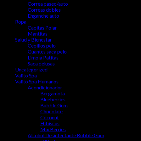
Correa paseo/auto
Correas dobles
Enganche auto
Ropa
Capitas Polar
Mantitas
Salud y Bienestar
Cepillos pelo
Guantes saca pelo
Limpia Patitas
Saca pelusas
Uncategorized
Valito Spa
Valito Spa Humanos
Acondicionador
Bergamota
Blueberries
Bubble Gum
Chocolate
Coconut
Hibiscus
Mix Berries
Alcohol Desinfectante Bubble Gum