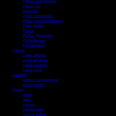
Pelota con ventosa
Placas ID
placasid
Plato come lento
Plato con botella agua
Plato doble
Platos
Platos Plegables
Porta Bolsas
Porta Snack
Camas
cama almeja
cama amarras
cama colchón
cama cuna
juguete
pelota-con-ventosa
porta-snack
Paseo
arnés
auto
correa
correa auto
correa doble