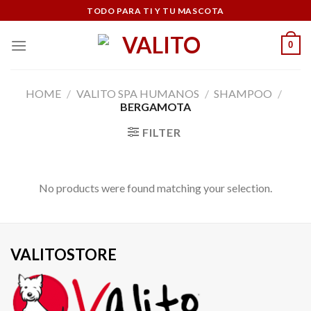
Skip
TODO PARA TI Y TU MASCOTA
to
content
0
HOME
/
VALITO SPA HUMANOS
/
SHAMPOO
/
BERGAMOTA
FILTER
No products were found matching your selection.
VALITOSTORE