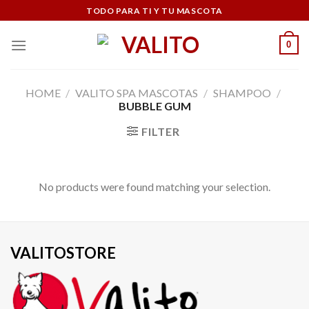
Skip
TODO PARA TI Y TU MASCOTA
to
content
0
HOME
/
VALITO SPA MASCOTAS
/
SHAMPOO
/
BUBBLE GUM
FILTER
No products were found matching your selection.
VALITOSTORE