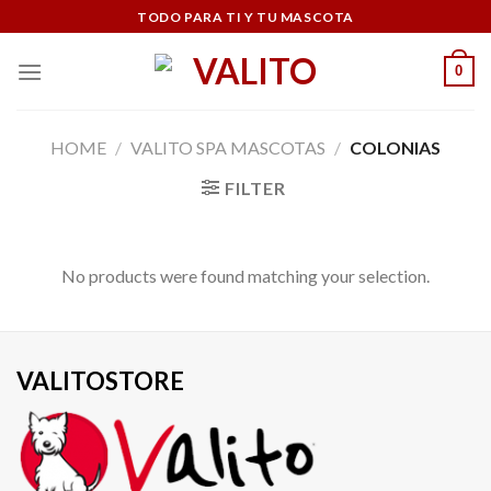
Skip
TODO PARA TI Y TU MASCOTA
to
content
0
HOME
/
VALITO SPA MASCOTAS
/
COLONIAS
FILTER
No products were found matching your selection.
VALITOSTORE