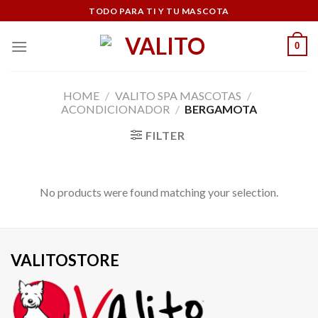
Skip
TODO PARA TI Y TU MASCOTA
to
content
0
HOME
/
VALITO SPA MASCOTAS
/
ACONDICIONADOR
/
BERGAMOTA
FILTER
No products were found matching your selection.
VALITOSTORE